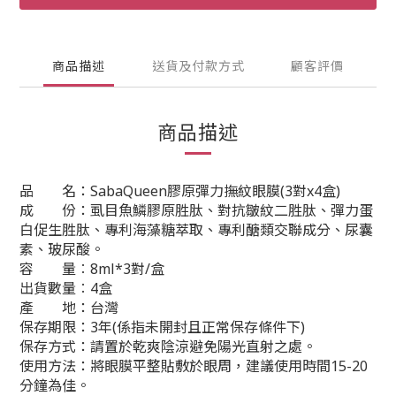
商品描述
送貨及付款方式
顧客評價
商品描述
品 名：SabaQueen膠原彈力撫紋眼膜(3對x4盒)
成 份：虱目魚鱗膠原胜肽、對抗皺紋二胜肽、彈力蛋
白促生胜肽、專利海藻糖萃取、專利醣類交聯成分、尿囊
素、玻尿酸。
容 量︰8ml*3對/盒
出貨數量︰4盒
產 地：台灣
保存期限：3年(係指未開封且正常保存條件下)
保存方式：請置於乾爽陰涼避免陽光直射之處。
使用方法：將眼膜平整貼敷於眼周，建議使用時間15-20
分鐘為佳。