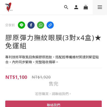
分享到
膠原彈力撫紋眼膜(3對x4盒)★
免運組
專利技術萃取虱目魚鱗膠原胜肽，搭配超導纖維材質達到緊密貼
合，內外同步緊緻，完整吸收精華。
NT$1,100
NT$1,920
售完
若想購買，請聯絡我們。
聯絡我們