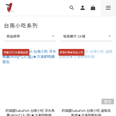
台南小吃系列
商品排序
每頁顯示 24 個
榮獲2003水產精品獎
即食料理★新品上市
售完
府城館SabaFish 台南小吃 浮水魚
府城館SabaFish 台南小吃 滷虱目
羹(450g*2入/盒)★冷凍即時調...
魚頭★冷凍即時料理