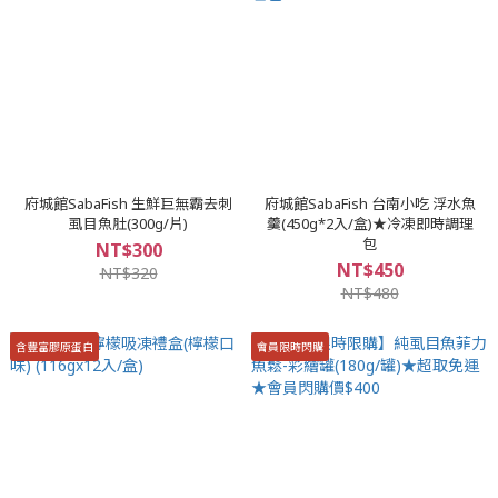
府城館SabaFish 生鮮巨無霸去刺
府城館SabaFish 台南小吃 浮水魚
虱目魚肚(300g/片)
羹(450g*2入/盒)★冷凍即時調理
包
NT$300
NT$450
NT$320
NT$480
含豐富膠原蛋白
會員限時閃購