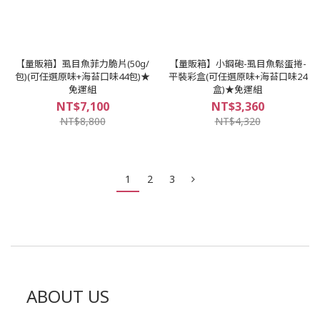
【量販箱】虱目魚菲力脆片(50g/
【量販箱】小鋼砲-虱目魚鬆蛋捲-
包)(可任選原味+海苔口味44包)★
平裝彩盒(可任選原味+海苔口味24
免運組
盒)★免運組
NT$7,100
NT$3,360
NT$8,800
NT$4,320
1
2
3
ABOUT US