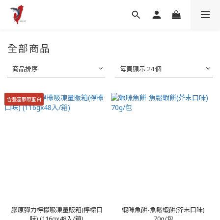
全部商品
商品排序
每頁顯示 24 個
含豐富膠原蛋白
膠原彈力檸檬吸凍量販箱(檸檬口
蝦咪魚餅-魚鬆蝦餅(芥末口味)
味) (116gx48入/箱)
70g/包