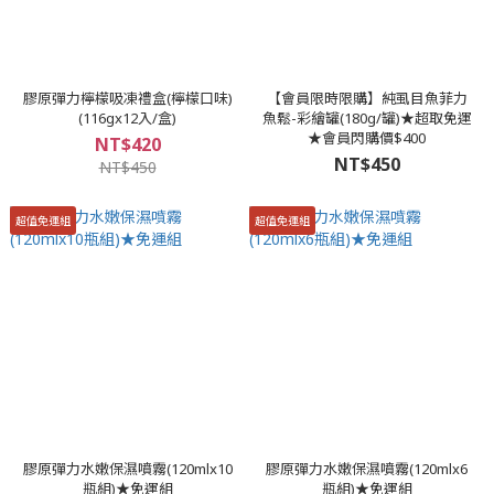
膠原彈力檸檬吸凍禮盒(檸檬口味)
【會員限時限購】純虱目魚菲力
(116gx12入/盒)
魚鬆-彩繪罐(180g/罐)★超取免運
★會員閃購價$400
NT$420
NT$450
NT$450
超值免運組
超值免運組
膠原彈力水嫩保濕噴霧(120mlx10
膠原彈力水嫩保濕噴霧(120mlx6
瓶組)★免運組
瓶組)★免運組