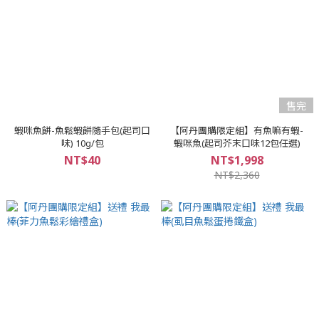
售完
蝦咪魚餅-魚鬆蝦餅隨手包(起司口
【阿丹團購限定組】有魚嘛有蝦-
味) 10g/包
蝦咪魚(起司芥末口味12包任選)
NT$40
NT$1,998
NT$2,360