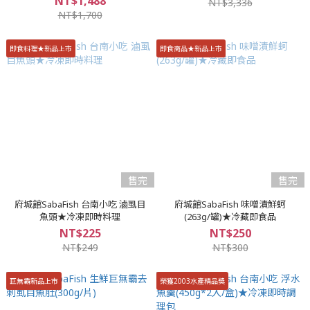
NT$1,488
NT$3,336
NT$1,700
即食料理★新品上市
即食商品★新品上市
售完
售完
府城館SabaFish 台南小吃 滷虱目
府城館SabaFish 味噌漬鮮蚵
魚頭★冷凍即時料理
(263g/罐)★冷藏即食品
NT$225
NT$250
NT$249
NT$300
巨無霸新品上市
榮獲2003水產精品獎