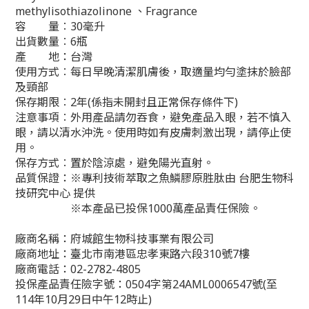
methylisothiazolinone 、Fragrance
容 量︰30毫升
出貨數量︰6瓶
產 地：台灣
使用方式︰每日早晚清潔肌膚後，取適量均勻塗抹於臉部
及頸部
保存期限︰2年(係指未開封且正常保存條件下)
注意事項︰外用產品請勿吞食，避免產品入眼，若不慎入
眼，請以清水沖洗。使用時如有皮膚刺激出現，請停止使
用。
保存方式︰置於陰涼處，避免陽光直射。
品質保證：※專利技術萃取之魚鱗膠原胜肽由 台肥生物科
技研究中心 提供
※本產品已投保1000萬產品責任保險。
廠商名稱：府城館生物科技事業有限公司
廠商地址：臺北市南港區忠孝東路六段310號7樓
廠商電話：02-2782-4805
投保產品責任險字號：0504字第24AML0006547號(至
114年10月29日中午12時止)