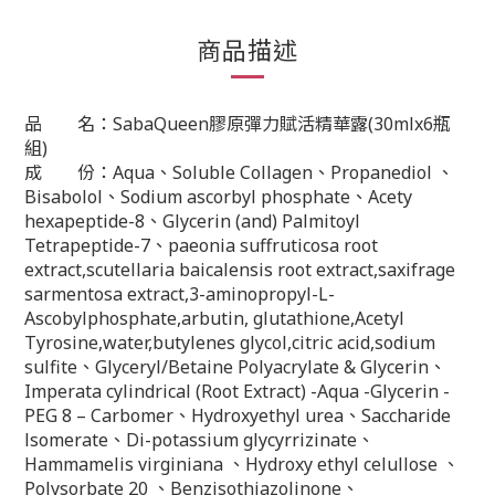
商品描述
品 名：SabaQueen膠原彈力賦活精華露(30mlx6瓶
組)
成 份：Aqua、Soluble Collagen、Propanediol 、
Bisabolol、Sodium ascorbyl phosphate、Acety
hexapeptide-8、Glycerin (and) Palmitoyl
Tetrapeptide-7、paeonia suffruticosa root
extract,scutellaria baicalensis root extract,saxifrage
sarmentosa extract,3-aminopropyl-L-
Ascobylphosphate,arbutin, glutathione,Acetyl
Tyrosine,water,butylenes glycol,citric acid,sodium
sulfite、Glyceryl/Betaine Polyacrylate & Glycerin、
Imperata cylindrical (Root Extract) -Aqua -Glycerin -
PEG 8 – Carbomer、Hydroxyethyl urea、Saccharide
lsomerate、Di-potassium glycyrrizinate、
Hammamelis virginiana 、Hydroxy ethyl celullose 、
Polysorbate 20 、Benzisothiazolinone、