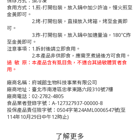
保存方式：須冷凍
食用方式：1.煎-打開包裝，放入鍋中加少許油，慢火煎至
金黃即可。
2.烤-打開包裝，直接放入烤箱，烤至金黃即
可。
3.炸-打開包裝，放入鍋中加適量油，180℃炸
至金黃即可。
注意事項：1.拆封後請立即食用。
2.本產品非供即食，應需烹煮過後方可食用。
過 敏 原：本產品含有虱目魚，不適合其過敏體質者食
用。
廠商名稱：府城館生物科技事業有限公司
廠商地址：臺北市南港區忠孝東路六段310號7樓
廠商電話：02-2782-4805
食品業者登錄字號：A-127327937-00000-8
投保產品責任險字號：0504字第24AML0006547號(至
114年10月29日中午12時止)
了解更多