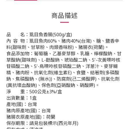
商品描述
品 名：虱目魚香腸(500g/盒)
內 容 物：虱目魚肉60%、豬肉40%(台灣)、糖、鹽香辛
料(甜味劑、甘草粉、肉類香味粉)、豬腸衣(荷蘭)
。
食品添加物：葡萄糖、乙基麥芽醇、乳糖、檸檬酸鈉、甘
草酸鈉(甜味劑)、L-麩酸鈉、琥珀酸二鈉、5'-次黃嘌呤核
苷磷酸二鈉、5'-鳥嘌呤核苷磷酸二鈉、洋蔥汁、麥芽糊
精、豬肉粉、抗氧化劑(維生素E)、食鹽、結著劑(多磷酸
鈉、焦磷酸鈉、(無水))、防腐劑(己二烯酸鉀)、抗氧化劑
(異抗壞血酸鈉)、保色劑(亞硝酸鈉、硝酸鉀)。
淨 重：500公克±3%/盒
出貨數量：1盒
產地(國)：台灣
豬肉原產地(國)：台灣
豬腸衣原產地(國)：荷蘭
保存期限：請見包裝標示(西元年月)