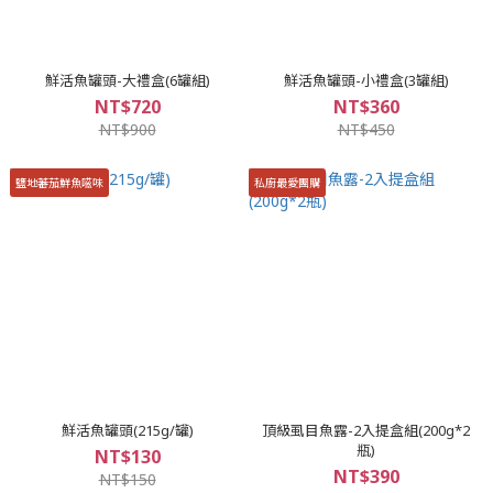
鮮活魚罐頭-大禮盒(6罐組)
鮮活魚罐頭-小禮盒(3罐組)
NT$720
NT$360
NT$900
NT$450
鹽地蕃茄鮮魚嗞味
私廚最愛團購
鮮活魚罐頭(215g/罐)
頂級虱目魚露-2入提盒組(200g*2
瓶)
NT$130
NT$390
NT$150